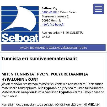
Selboat Oy
0400 418835
Raimo Selén
Merenkulkijankuja 7,
00980 Helsinki
info[at]selboat.fi
Avoinna arkisin 8-16, SULJETTU
LA-SU
AVON, BOMBARD ja ZODIAC valtuutettu huolto
Tunnista eri kumivenemateriaalit
MITEN TUNNISTAT PVC:N, POLYURETAANIN JA
HYPALONIN ERON?
Jos on mahdollista katsoa esimerkiksi venttiilin reiästä tai muuten tutkia
materiaalin taustapuolta, niin
Hypalon
on yleensä mustaa tai harmaata.
Materiaali on
neopren
-kumia, värillinen
Hypalon
-kerros ulkopinnalla on
hyvin ohut.
Kun sitä hioo, pinnasta irtoaa selvästi pölyä. Kun sitä pyyhkii
MEK
:llä*,