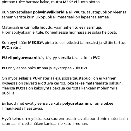
pintaan tulee harmaa kalvo, mutta
MEK*
ei liuota pintaa.
Kun tarkastellaan
polyvinyylikloridia
eli
PVC
:tä
,
taustapuoli on yleensä
saman väristä kuin ulkopuoli eli materiaali on läpeensä samaa.
Materiaali ei kunnolla hioudu, vaan siihen tulee naarmuja.
Hiomapölyäkään ei tule. Koneellisessa hionnassa se sulaa helposti.
Kun pyyhitään
MEK
:llä*, pinta tulee hetkeksi tahmeaksi ja rättiin tarttuu
PVC
:n väriä.
PU
eli
polyuretaani
käyttäytyy samalla tavalla kuin
PVC
PU
on yleensä paksumpaa ja jäykempää kuin
PVC
.
On myös sellaisia
PU
-materiaaleja, joissa taustapuoli on erivärinen.
Kyseessä on selvästi erottuva kerros, joka tekee materiaalista paksun.
Yleensä
PU
:ssa on kaksi yhtä paksua kerrosta kankaan molemmilla
puolilla.
Eri liuottimet eivät yleensä vaikuta
polyuretaaniin.
Tämä tekee
liimauksesta haastavaa.
Hyvä keino on myös katsoa suurennuslasin avulla ponttonin materiaalin
saumaa niin, että näkee kankaan leikatun reunan.