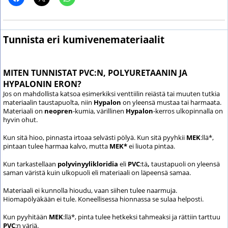
Tunnista eri kumivenemateriaalit
MITEN TUNNISTAT PVC:N, POLYURETAANIN JA
HYPALONIN ERON?
Jos on mahdollista katsoa esimerkiksi venttiilin reiästä tai muuten tutkia
materiaalin taustapuolta, niin
Hypalon
on yleensä mustaa tai harmaata.
Materiaali on
neopren
-kumia, värillinen
Hypalon
-kerros ulkopinnalla on
hyvin ohut.
Kun sitä hioo, pinnasta irtoaa selvästi pölyä. Kun sitä pyyhkii
MEK
:llä*,
pintaan tulee harmaa kalvo, mutta
MEK*
ei liuota pintaa.
Kun tarkastellaan
polyvinyylikloridia
eli
PVC
:tä
,
taustapuoli on yleensä
saman väristä kuin ulkopuoli eli materiaali on läpeensä samaa.
Materiaali ei kunnolla hioudu, vaan siihen tulee naarmuja.
Hiomapölyäkään ei tule. Koneellisessa hionnassa se sulaa helposti.
Kun pyyhitään
MEK
:llä*, pinta tulee hetkeksi tahmeaksi ja rättiin tarttuu
PVC
:n väriä.