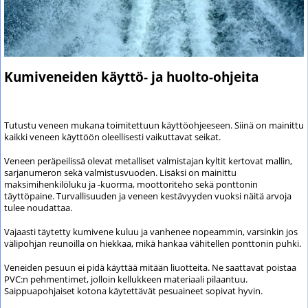
Kumiveneiden käyttö- ja huolto-ohjeita
Tutustu veneen mukana toimitettuun käyttöohjeeseen. Siinä on mainittu
kaikki veneen käyttöön oleellisesti vaikuttavat seikat.
Veneen peräpeilissä olevat metalliset valmistajan kyltit kertovat mallin,
sarjanumeron sekä valmistusvuoden. Lisäksi on mainittu
maksimihenkilöluku ja -kuorma, moottoriteho sekä ponttonin
täyttöpaine. Turvallisuuden ja veneen kestävyyden vuoksi näitä arvoja
tulee noudattaa.
Vajaasti täytetty kumivene kuluu ja vanhenee nopeammin, varsinkin jos
välipohjan reunoilla on hiekkaa, mikä hankaa vähitellen ponttonin puhki.
Veneiden pesuun ei pidä käyttää mitään liuotteita. Ne saattavat poistaa
PVC:n pehmentimet, jolloin kellukkeen materiaali pilaantuu.
Saippuapohjaiset kotona käytettävät pesuaineet sopivat hyvin.