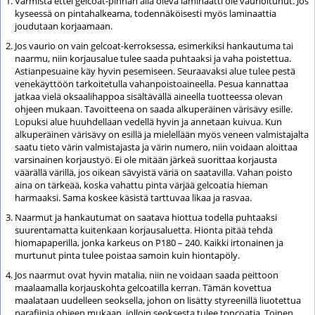
Varmista ettei gelcoat-pinnan alla oleva laminaatti ole vaurioitunut. Jos
kyseessä on pintahalkeama, todennäköisesti myös laminaattia
joudutaan korjaamaan.
Jos vaurio on vain gelcoat-kerroksessa, esimerkiksi hankautuma tai
naarmu, niin korjausalue tulee saada puhtaaksi ja vaha poistettua.
Astianpesuaine käy hyvin pesemiseen. Seuraavaksi alue tulee pestä
venekäyttöön tarkoitetulla vahanpoistoaineella. Pesua kannattaa
jatkaa vielä oksaalihappoa sisältävällä aineella tuotteessa olevan
ohjeen mukaan. Tavoitteena on saada alkuperäinen värisävy esille.
Lopuksi alue huuhdellaan vedellä hyvin ja annetaan kuivua. Kun
alkuperäinen värisävy on esillä ja mielellään myös veneen valmistajalta
saatu tieto värin valmistajasta ja värin numero, niin voidaan aloittaa
varsinainen korjaustyö. Ei ole mitään järkeä suorittaa korjausta
väärällä värillä, jos oikean sävyistä väriä on saatavilla. Vahan poisto
aina on tärkeää, koska vahattu pinta värjää gelcoatia hieman
harmaaksi. Sama koskee käsistä tarttuvaa likaa ja rasvaa.
Naarmut ja hankautumat on saatava hiottua todella puhtaaksi
suurentamatta kuitenkaan korjausaluetta. Hionta pitää tehdä
hiomapaperilla, jonka karkeus on P180 – 240. Kaikki irtonainen ja
murtunut pinta tulee poistaa samoin kuin hiontapöly.
Jos naarmut ovat hyvin matalia, niin ne voidaan saada peittoon
maalaamalla korjauskohta gelcoatilla kerran. Tämän kovettua
maalataan uudelleen seoksella, johon on lisätty styreenillä liuotettua
parafiinia ohjeen mukaan, jolloin seoksesta tulee topcoatia. Toinen