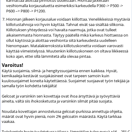
kannattaa aloittaa pinnoitus uudestaan. Hiontaa jatketaan
vesihiomalla korjausaluetta esimerkiksi karkeudella P360 -> P500 ->
P600 –> P800 -> P1200.
Hionnan jälkeen korjausalue voidaan kiillottaa. Veneliikkeissä myytäviä
kiillotustahnoja voi hyvin käyttää. Tahnat eivät saa sisältää silikonia.
Kiillotuksen yhteydessä voi havaita naarmuja, jotka ovat tulleet
aikaisemmasta hionnasta. Täytyy päätellä mikä karkeus hiottaessa on
ollut käytössä ja aloittaa vesihionta siitä karkeudesta uudelleen
hienompaan. Matalakierroksista kiillotuskonetta voidaan varovasti
käyttää viimeistelyssä. Muutenkin kiillotuskoneen on oltava liikkeessä
koko ajan, ettei sillä lämmitetä alla olevaa pintaa.
Varoitus!
Käytä suojaimia, silmä- ja hengityssuojaimia ennen kaikkea. Hyvät,
kemikaaleja kestävät suojakäsineet ovat tarpeen samoin kuin
kuulosuojaimet koneita käytettäessä. Suojaimet suojaavat työn tekijää ja
samalla työn kohdetta tekijältä!
Gelcoat ja varsinkin sen kovettaja ovat ihoa ärsyttävä ja syövyttäviä
aineita, vältä siis ihokosketusta ja varsinkin silmät pitää suojata.
Noudata kovettajan annostelussa gelcoat-purkissa annettuja ohjeita,
määrät ovat hyvin pieniä, noin 2% gelcoatin määrästä. Käytä tarkkaa
vaakaa.
Työskentele hyvin tuuletetussa tilassa, lämpötilan tulee pysyä +16 – 25° C