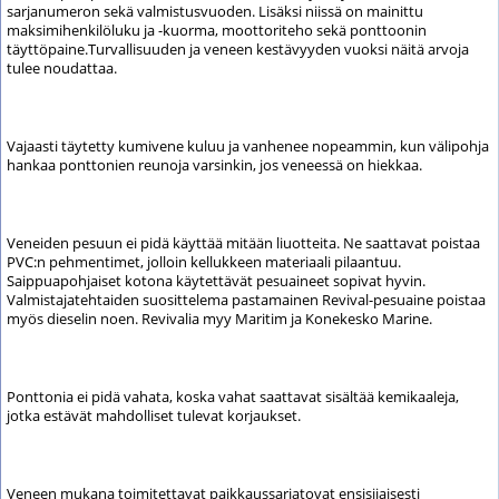
sarjanumeron sekä valmistusvuoden. Lisäksi niissä on mainittu
maksimihenkilöluku ja -kuorma, moottoriteho sekä ponttoonin
täyttöpaine.Turvallisuuden ja veneen kestävyyden vuoksi näitä arvoja
tulee noudattaa.
Vajaasti täytetty kumivene kuluu ja vanhenee nopeammin, kun välipohja
hankaa ponttonien reunoja varsinkin, jos veneessä on hiekkaa.
Veneiden pesuun ei pidä käyttää mitään liuotteita. Ne saattavat poistaa
PVC:n pehmentimet, jolloin kellukkeen materiaali pilaantuu.
Saippuapohjaiset kotona käytettävät pesuaineet sopivat hyvin.
Valmistajatehtaiden suosittelema pastamainen Revival-pesuaine poistaa
myös dieselin noen. Revivalia myy Maritim ja Konekesko Marine.
Ponttonia ei pidä vahata, koska vahat saattavat sisältää kemikaaleja,
jotka estävät mahdolliset tulevat korjaukset.
Veneen mukana toimitettavat paikkaussarjatovat ensisijaisesti