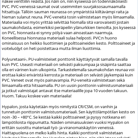
näkee venttiilin reiästä. Jos näin on, niin kyseessä on todennäköisesti
PVC. PVC-veneissä saumat ovat useimmiten suurjaksosaumaamalla
hitsattuja. Tällöin sauman reunassa on ympäristöä kiiltävämpi raita ja
hieman sulanut reuna. PVC-veneitä tosin valmistetaan myös liimaamalla.
Materiaalia voi myös yrittää selvittää hiomalla sitä varovaisesti jostain
saumakohdasta, esimerkiksi peräpeilin ylänurkkien tienoilta. Jos kyseessä
on PVC, hionnasta ei synny pölyä vaan ainoastaan naarmuja.
Koneellisessa hionnassa materiaali sulaa helposti. PVC:n huono
ominaisuus on heikko liuottimien ja polttoaineiden kesto. Polttoaineet ja
voiteluöljyt on heti poistettava mutta ilman liuottimia.
Polyuretaani-, PU-valmisteiset ponttonit käyttäytyvät samalla tavalla
kuin PVC. Useasti materiaali on selvästi paksumpaa ja sisäpinta saattaa
olla eri värinen kuin ulkopinta. Tarkastelemalla saumakohdan reunaa voi
erottaa kaksi eriväristä kerrosta ja materiaali on selvästi jäykempää kuin
PVC. Veneet ovat myös painavampia. PU-veneitä valmistetaan sekä
liimaamalla että hitsaamalla. PU on uusin ponttonin valmistusmateriaali
ja jotkut valmistajat antavat itse materiaalille jopa 10 vuoden takuun.
Huom. Takuu koskee vain materiaalia!
Hypalon, josta käytetään myös nimitystä CR/CSM, on vanhin ja
tunnetuin ponttonin valmistusmateriaali. Sen käyttölämpötilan kesto on
noin -30 – +80°C. Se kestää kaikki polttoaineet ja pysyy notkeana eri
lämpötiloista riippumatta. Näiden ominaisuuksien vuoksi Hypalon on
erittäin suosittu materiaali työ- ja viranomaiskäytön veneissä.
Haittapuolena on melko kallis hinta. Kaikki ponttonit valmistetaan