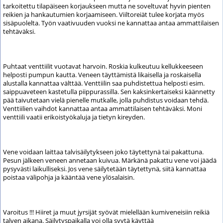
tarkoitettu tilapäiseen korjaukseen mutta ne soveltuvat hyvin pienten
reikien ja hankautumien korjaamiseen. Viiltoreiät tulee korjata myös
sisäpuolelta. Työn vaativuuden vuoksi ne kannattaa antaa ammattilaisen
tehtäväksi.
Puhtaat venttiilit vuotavat harvoin. Roskia kulkeutuu kellukkeeseen
helposti pumpun kautta. Veneen täyttämistä likaisella ja roskaisella
alustalla kannattaa välttää. Venttiilin saa puhdistettua helposti esim.
saippuaveteen kastetulla piippurassilla. Sen kaksinkertaiseksi käännetty
pää taivutetaan vielä pienelle mutkalle, jolla puhdistus voidaan tehdä.
Venttiilien vaihdot kannattaa antaa ammattilaisen tehtäväksi. Moni
venttiili vaatii erikoistyökaluja ja tietyn kireyden.
Vene voidaan laittaa talvisäilytykseen joko täytettynä tai pakattuna.
Pesun jälkeen veneen annetaan kuivua. Märkänä pakattu vene voi jäädä
pysyvästi laikulliseksi. Jos vene säilytetään täytettynä, siitä kannattaa
poistaa välipohja ja kääntää vene ylösalaisin.
Varoitus !!! Hiiret ja muut jyrsijät syövät mielellään kumiveneisiin reikiä
talven aikana. Säilytyspaikalla voi olla syytä käyttää