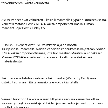
tarkoituksenmukaista karkotetta.
AVON-veneet ovat valmistettu käsin liimaamalla Hypalon-kumiseoksesta.
Veneet liimataan Bostik NE 486 kaksikomponenttiliimalla. Liiman
maahantuoja: Bostik Finley Oy.
BOMBARD-veneet ovat PVC-valmisteisia ja on koottu
suurjaksosaumaamalla. Näiden veneiden korjauksessa käytetään Zodiac
Z7806 kaksikomponenttiliimaa, jota tuo maahan Maritim ja Konekesko
Marine. ZODIAC-veneitä valmistetaan eri käyttötarkoituksiin eri
materiaaleista.
Takuuasioissa tehdas vaatii aina takuukortin (Warranty Card) sekä
ostokuitin. Ilman niitä takuuasioita ei voida käsitetellä.
Veneen huoltoon tai korjaukseen liittyvissä asioissa kannattaa ottaa
suoraan yhteyttä valmistajatehtaiden ja maahantuojan valtuuttamaan
huoltokorjaamoon: