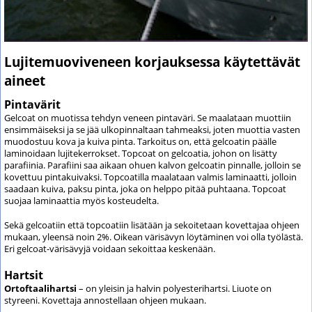
Lujitemuoviveneen korjauksessa käytettävät
aineet
Pintavärit
Gelcoat on muotissa tehdyn veneen pintaväri. Se maalataan muottiin
ensimmäiseksi ja se jää ulkopinnaltaan tahmeaksi, joten muottia vasten
muodostuu kova ja kuiva pinta. Tarkoitus on, että gelcoatin päälle
laminoidaan lujitekerrokset. Topcoat on gelcoatia, johon on lisätty
parafiinia. Parafiini saa aikaan ohuen kalvon gelcoatin pinnalle, jolloin se
kovettuu pintakuivaksi. Topcoatilla maalataan valmis laminaatti, jolloin
saadaan kuiva, paksu pinta, joka on helppo pitää puhtaana. Topcoat
suojaa laminaattia myös kosteudelta.
Sekä gelcoatiin että topcoatiin lisätään ja sekoitetaan kovettajaa ohjeen
mukaan, yleensä noin 2%. Oikean värisävyn löytäminen voi olla työlästä.
Eri gelcoat-värisävyjä voidaan sekoittaa keskenään.
Hartsit
Ortoftaalihartsi
– on yleisin ja halvin polyesterihartsi. Liuote on
styreeni. Kovettaja annostellaan ohjeen mukaan.