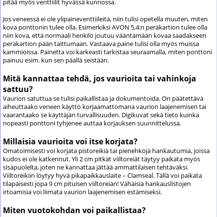
pitää myös venttiilit hyvässä kunnossa.
Jos veneessä ei ole ylipaineventtiileitä, niin tulisi opetella muuten, miten
kova ponttonin tulee olla. Esimerkiksi AVON 5,4:n peräkartion tulee olla
niin kova, että normaali henkilö joutuu vääntämään kovaa saadakseen
peräkartion pään taittumaan. Vastaava paine tulisi olla myös muissa
kammioissa. Painetta voi karkeasti tarkistaa seuraamalla, miten ponttoni
painuu esim. kun sen päällä seistään.
Mitä kannattaa tehdä, jos vaurioita tai vahinkoja
sattuu?
Vaurion satuttua se tulisi paikallistaa ja dokumentoida. On päätettävä
aiheuttaako veneen käyttö korjaamattomana vaurion laajenemisen tai
vaarantaako se käyttäjän turvallisuuden. Digikuvat sekä tieto kuinka
nopeasti ponttoni tyhjenee auttaa korjauksen suunnittelussa.
Millaisia vaurioita voi itse korjata?
Omatoimisesti voi korjata pistoreikiä tai pienehköjä hankautumia, joissa
kudos ei ole katkennut. Yli 2 cm pitkät viiltoreiät täytyy paikata myös
sisäpuolelta, joten ne kannattaa jättää ammattilaisen tehtäväksi.
Viiltoreikiin löytyy hyvä pikapaikkauslaite – Clamseal. Tällä voi paikata
tilapäisesti jopa 9 cm pituisen viiltoreiän! Vähäisiä hankauslistojen
irtoamisia voi liimata vaurion laajenemisen estämiseksi.
Miten vuotokohdan voi paikallistaa?