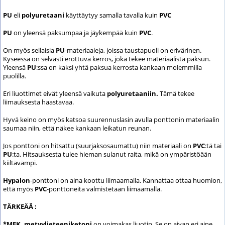
PU
eli
polyuretaani
käyttäytyy samalla tavalla kuin
PVC
PU
on yleensä paksumpaa ja jäykempää kuin
PVC
.
On myös sellaisia
PU
-materiaaleja, joissa taustapuoli on erivärinen.
Kyseessä on selvästi erottuva kerros, joka tekee materiaalista paksun.
Yleensä
PU
:ssa on kaksi yhtä paksua kerrosta kankaan molemmilla
puolilla.
Eri liuottimet eivät yleensä vaikuta
polyuretaaniin.
Tämä tekee
liimauksesta haastavaa.
Hyvä keino on myös katsoa suurennuslasin avulla ponttonin materiaalin
saumaa niin, että näkee kankaan leikatun reunan.
Jos ponttoni on hitsattu (suurjaksosaumattu) niin materiaali on
PVC
:tä tai
PU
:ta. Hitsauksesta tulee hieman sulanut raita, mikä on ympäristöään
kiiltävämpi.
Hypalon
-ponttoni on aina koottu liimaamalla. Kannattaa ottaa huomion,
että myös
PVC
-ponttoneita valmistetaan liimaamalla.
TÄRKEÄÄ :
*MEK, metyylieteeniketoni
on voimakas liuotin. Se on aivan eri aine