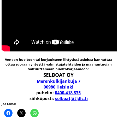
Veneen huoltoon tai korjaukseen liittyvissä asioissa kannattaa
ottaa suoraan yhteyttä valmistajatehtaiden ja maahantuojan
valtuuttamaan huoltokorjaamoon:
SELBOAT OY
Merenkulkijankuja 7
00980 Helsinki
puhelin:
0400-418 835
sähköposti:
selboat[ät]dlc.fi
Jaa tämä: