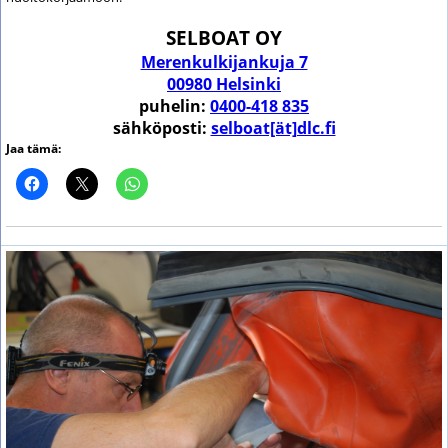
SELBOAT OY
Merenkulkijankuja 7
00980 Helsinki
puhelin:
0400-418 835
sähköposti:
selboat[ät]dlc.fi
Jaa tämä: