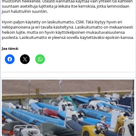
muotoihin heikkenee. Useasti kannattaa käyttää vain yhteen tai kahteen
suuntaan aseteltuja lujitteita ja leikata itse kerroksia, jotka laminoidaan
juuri haluttuihin suuntiin.
Hyvin paljon käytetty on lasikuitumatto, CSM. Tätä löytyy hyvin eri
neliöpainoisena ja eri tavalla käsiteltynä. Lasikuitumatto on mekaanisesti
heikoin lujite, mutta on hyvin käyttökelpoinen mukautuvaisuutensa
puolesta. Lasikuitumatto ei yleensä sovellu käytettäväksi epoksin kanssa.
Jaa tämä: