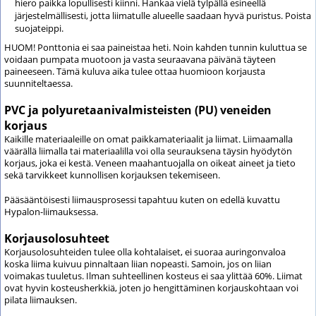
hiero paikka lopullisesti kiinni. Hankaa vielä tylpällä esineellä
järjestelmällisesti, jotta liimatulle alueelle saadaan hyvä puristus. Poista
suojateippi.
HUOM! Ponttonia ei saa paineistaa heti. Noin kahden tunnin kuluttua se
voidaan pumpata muotoon ja vasta seuraavana päivänä täyteen
paineeseen. Tämä kuluva aika tulee ottaa huomioon korjausta
suunniteltaessa.
PVC ja polyuretaanivalmisteisten (PU) veneiden
korjaus
Kaikille materiaaleille on omat paikkamateriaalit ja liimat. Liimaamalla
väärällä liimalla tai materiaalilla voi olla seurauksena täysin hyödytön
korjaus, joka ei kestä. Veneen maahantuojalla on oikeat aineet ja tieto
sekä tarvikkeet kunnollisen korjauksen tekemiseen.
Pääsääntöisesti liimausprosessi tapahtuu kuten on edellä kuvattu
Hypalon-liimauksessa.
Korjausolosuhteet
Korjausolosuhteiden tulee olla kohtalaiset, ei suoraa auringonvaloa
koska liima kuivuu pinnaltaan liian nopeasti. Samoin, jos on liian
voimakas tuuletus. Ilman suhteellinen kosteus ei saa ylittää 60%. Liimat
ovat hyvin kosteusherkkiä, joten jo hengittäminen korjauskohtaan voi
pilata liimauksen.