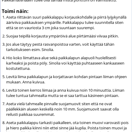
Paikkamateriaalin tulee olla samaa mistä ponttoni on valmistettu.
Toimi näin:
Aseta riittävän suuri paikkalappu korjauskohdalle ja piirrä lyijykynällä
ääriviiva paikkauksen ympärille. Paikkalappu tulee suunnitella siten
että se on vauriosta 3 cm joka suuntaan suurempi.
Suojaa teipillä korjausta ympäröivä alue piirtämääsi viivaa pitkin.
Jos alue täytyy pestä rasvanpoistoa varten, voit käyttää tähän
tarkoitukseen esim. Sinolia.
Hio koko liimattava alue sekä paikkalapun alapuoli huolellisesti
karheaksi ja poista pöly. Sinolia voi käyttää puhtaaseen kankaaseen
kostutettuna.
Levitä liima paikkalapun ja korjattavan kohdan pintaan liiman ohjeen
mukaan. Anna kuivua.
Levitä toinen kerros liimaa ja anna kuivua noin 10 minuuttia. Liiman
tulee tuntua tahmealta mutta se ei saa tarttua käsineen pintaan.
Aseta vielä tahmealle pinnalle suojamuovit siten että ne ovat
päällekkäin alueen keskellä noin 10 mm. Suojamuovit saavat olla
reilusti paikkaa suuremmat.
Aseta paikkalappu tarkasti paikalleen, ota toinen muovi varovasti pois
ja hiero paikka kiinni niin ettei sinne jää kuplia. Poista toinen muovi ja