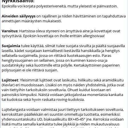
Nyrkkisääntö:
Epoksilla voi korjata polyesteriveneitä, mutta yleisesti ei päinvastoin.
Aineiden säilyvyys
on rajallinen ja niiden hävittäminen on tapahduttava
annettujen määräysten mukaisesti.
Varoitus
:
Hartsissa oleva styreeni on ärsyttävä aine ja kovettajat ovat
syövyttäviä. Epoksin kovettaja on iholle erittäin allergisoivaa!
Suojaimia
tulee käyttää, silmät tulee suojata sivuilta ja päältä suojaavilla
laseilla, kädet suojataan kemiallisesti kestävillä hansikkailla ja hengitys
sellaisella suojaimella, jossa on riittävä liuotekaasujen esto. Paras
hengityssuojainen on sellainen, jossa on kuminen kasvo-osa ja
suodatinkyky sekä liuottimille että pölylle. Kertakäyttöinen paperinen
pölysuojain ei ole riittävä suojain.
Lujitteet
:
Yleisimmät
lujitteet ovat lasikuitu, hiilikuitu sekä aramidikuitu
(Kevlar) eri muodoissaan. Lisäksi on myös näiden yhdistelmiä, jotka ovat
vain tiettyihin tarkoituksiin soveltuvia. Ohuet kuidut kootaan eri
painoisiksi kimpuiksi. Näistä voidaan jatkojalostaa monenlaisia kankaita
tai kudoksia sekä hyvin raskaita roving-kudoksia.
Lujitelangasta voidaan valmistaa juuri tiettyyn tarkoitukseen soveltuvia,
kerroksittain päällekkäin eri suuntiin ommeltuja tuotteita, esimerkiksi:
yhdensuuntaiskuitu UD, biaksaalikuitu BX+45-45° jne. Kerroksia voidaan
lisätä mutta samalla kankaista tulee jäykkiä ja niiden mukautuvaisuus