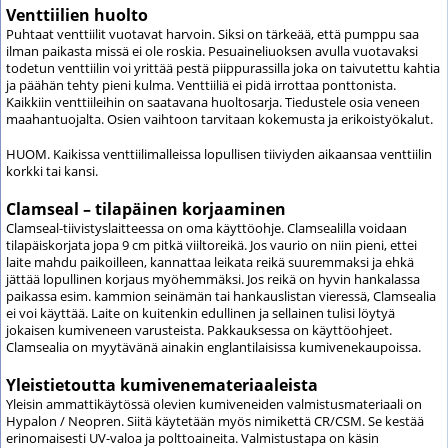
Venttiilien huolto
Puhtaat venttiilit vuotavat harvoin. Siksi on tärkeää, että pumppu saa
ilman paikasta missä ei ole roskia. Pesuaineliuoksen avulla vuotavaksi
todetun venttiilin voi yrittää pestä piippurassilla joka on taivutettu kahtia
ja päähän tehty pieni kulma. Venttiiliä ei pidä irrottaa ponttonista.
Kaikkiin venttiileihin on saatavana huoltosarja. Tiedustele osia veneen
maahantuojalta. Osien vaihtoon tarvitaan kokemusta ja erikoistyökalut.
HUOM. Kaikissa venttiilimalleissa lopullisen tiiviyden aikaansaa venttiilin
korkki tai kansi.
Clamseal – tilapäinen korjaaminen
Clamseal-tiivistyslaitteessa on oma käyttöohje. Clamsealilla voidaan
tilapäiskorjata jopa 9 cm pitkä viiltoreikä. Jos vaurio on niin pieni, ettei
laite mahdu paikoilleen, kannattaa leikata reikä suuremmaksi ja ehkä
jättää lopullinen korjaus myöhemmäksi. Jos reikä on hyvin hankalassa
paikassa esim. kammion seinämän tai hankauslistan vieressä, Clamsealia
ei voi käyttää. Laite on kuitenkin edullinen ja sellainen tulisi löytyä
jokaisen kumiveneen varusteista. Pakkauksessa on käyttöohjeet.
Clamsealia on myytävänä ainakin englantilaisissa kumivenekaupoissa.
Yleistietoutta kumivenemateriaaleista
Yleisin ammattikäytössä olevien kumiveneiden valmistusmateriaali on
Hypalon / Neopren. Siitä käytetään myös nimikettä CR/CSM. Se kestää
erinomaisesti UV-valoa ja polttoaineita. Valmistustapa on käsin