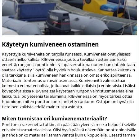
Käytetyn kumiveneen ostaminen
Käytettyjä kumiveneitä on tarjolla runsaasti. Kumiveneet ovat yleisesti
ottaen melko kalliita. RIB-veneessä joutuu tavallaan ostamaan kaksi
venettä; rungon ja ponttonin. Niinpä verrattuna uuden hankintahintaan
saattaa käytetty ”löytö” olla hyvinkin houkutteleva. Kannattaa kuitenkin
olla tarkkana, sillä kumiveneen hankinnassa on omat erikoispiirteensä.
Materiaalin tuntemus on avainasemassa. Kumiveneitä valmistetaan
kolmesta eri materiaalista, jotka ovat kaikki erilaisia ja erihintaisia. Lisäksi
kovapohjaisissa RIB-veneissä käytetään rungon valmistusmateriaaleina
lasikuitua, polyeteeniä tai alumiinia. RIB-veneissä on myös tärkeä ottaa
huomioon, miten ponttoni on kiinnitetty runkoon. Ostajan on hyvä olla
tietoinen kaikista edellä mainituista asioista.
Miten tunnistaa eri kumivenemateriaalit?
Ponttonin rakennetta tutkimalla päästään yleensä melko helposti selville
eri valmistusmateriaaleista. Olisi hyvä päästä näkemään ponttonin sisälle
ja nähdä onko materiaali saman väristä kuin ulkopuolella. Useasti tämän