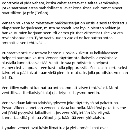
Ponttonia ei pidä vahata, koska vahat saattavat sisältää kemikaaleja,
jotka saattavat estää mahdolliset tulevat korjaukset. Pahimmat aineet
ovat silikoni ja ptfe (Teflon).
Veneen mukana toimitettavat paikkaussarjat on ensisijaisesti tarkoitettu
tilapäiseen korjaukseen, mutta ne soveltuvat hyvin pienten reikien ja
hankautumien korjaamiseen. Yli 2 cm:n pituiset viiltoreiät tulee korjata
myös sisäpuolelta. Työn vaativuuden vuoksi ne kannattaa antaa
ammattilaisen tehtäväksi.
Puhtaat venttiilit vuotavat harvoin. Roskia kulkeutuu kellukkeeseen
helposti pumpun kautta. Veneen täyttämistä likaisella ja roskaisella
alustalla kannattaa välttää. Venttiilin saa puhdistettua helposti
esimerkiksi saippuaveteen kastetulla piippurassilla. Sen kaksinkertaiseksi
taivutettu pää taivutetaan vielä pienelle mutkalle, jolla puhdistus voidaan
tehdä.
Venttiilien vaihdot kannattaa antaa ammattilaisen tehtäväksi. Moni
venttiili vaatii erikoistyökaluja ja tietyn kiristysmomentin.
Vene voidaan laittaa talvisäilytykseen joko täytettynä tai pakattuna.
Pesun jälkeen annetaan veneen kuivua kunnolla. Märkänä pakattu vene
voi jäädä pysyvästi laikulliseksi. Jos vene säilytetään täytettynä,
kannattaa siitä poistaa välipohja ja kääntää vene ylösalaisin.
Hypalon-veneet ovat käsin liimattuja ja yleisimmät liimat ovat