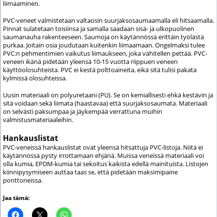
liimaaminen.
PVC-veneet valmistetaan valtaosin suurjaksosaumaamalla eli hitsaamalla.
Pinnat sulatetaan toisiinsa ja samalla saadaan sisä- ja ulkopuolinen
saumanauha rakenteeseen. Saumoja on käytännössä erittäin työlästä
purkaa. Joitain osia joudutaan kuitenkin liimaamaan. Ongelmaksi tulee
PVC:n pehmentimien vaikutus liimaukseen, joka vähitellen pettää. PVC-
veneen ikänä pidetään yleensä 10-15 vuotta riippuen veneen
käyttöolosuhteista. PVC ei kestä polttoaineita, eikä sitä tulisi pakata
kylmissä olosuhteissa.
Uusin materiaali on polyuretaani (PU). Se on kemiallisesti ehkä kestävin ja
sitä voidaan sekä liimata (haastavaa) että suurjaksosaumata. Materiaali
on selvästi paksumpaa ja jäykempää verrattuna muihin
valmistusmateriaaleihin.
Hankauslistat
PVC-veneissä hankauslistat ovat yleensä hitsattuja PVC-listoja. Niitä ei
käytännössä pysty irrottamaan ehjänä. Muissa veneissä materiaali voi
olla kumia, EPDM-kumia tai sekoitus kaikista edellä mainituista. Listojen
kiinnipysymiseen auttaa taas se, että pidetään maksimipaine
ponttoneissa.
Jaa tämä: