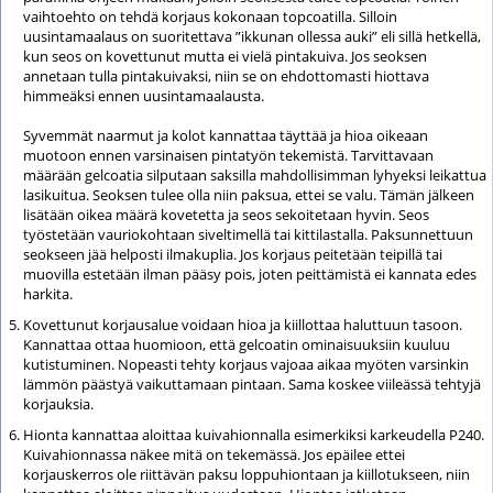
vaihtoehto on tehdä korjaus kokonaan topcoatilla. Silloin
uusintamaalaus on suoritettava ”ikkunan ollessa auki” eli sillä hetkellä,
kun seos on kovettunut mutta ei vielä pintakuiva. Jos seoksen
annetaan tulla pintakuivaksi, niin se on ehdottomasti hiottava
himmeäksi ennen uusintamaalausta.
Syvemmät naarmut ja kolot kannattaa täyttää ja hioa oikeaan
muotoon ennen varsinaisen pintatyön tekemistä. Tarvittavaan
määrään gelcoatia silputaan saksilla mahdollisimman lyhyeksi leikattua
lasikuitua. Seoksen tulee olla niin paksua, ettei se valu. Tämän jälkeen
lisätään oikea määrä kovetetta ja seos sekoitetaan hyvin. Seos
työstetään vauriokohtaan siveltimellä tai kittilastalla. Paksunnettuun
seokseen jää helposti ilmakuplia. Jos korjaus peitetään teipillä tai
muovilla estetään ilman pääsy pois, joten peittämistä ei kannata edes
harkita.
Kovettunut korjausalue voidaan hioa ja kiillottaa haluttuun tasoon.
Kannattaa ottaa huomioon, että gelcoatin ominaisuuksiin kuuluu
kutistuminen. Nopeasti tehty korjaus vajoaa aikaa myöten varsinkin
lämmön päästyä vaikuttamaan pintaan. Sama koskee viileässä tehtyjä
korjauksia.
Hionta kannattaa aloittaa kuivahionnalla esimerkiksi karkeudella P240.
Kuivahionnassa näkee mitä on tekemässä. Jos epäilee ettei
korjauskerros ole riittävän paksu loppuhiontaan ja kiillotukseen, niin