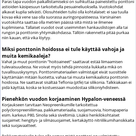
Paras tapa vuodon paikallistamiseksi on suihkuttaa paineistettu ponttoni
astioiden käsipesuun tarkoitetulla pesuaineliuoksella. Vuotokohdat
alkavat kuplia selvästi. Olosuhteiden tulisi olla kohtalaiset: ei saa tuulla
kovaa eikä vene saa olla suorassa auringonpaisteessa. Varsinainen
vuotokohta saattaa olla metrien päässä siitä mistä se ilmenee
kuplimisena. Tällaiset vuodot ovat useimmiten hankauslistojen alla tai
rungon ja ponttonin yhtymäkohdassa. Tällöin rakennetta pitää purkaa
niin kauan, että vika löytyy.
Miksi ponttonin hoidossa ei tule käyttää vahoja ja
muita kemikaaleja?
Vahat ja muut ponttonin ”hoitoaineet” saattavat estää liimaamisen
tulevaisuudessa. Ne voivat myös tehdä pinnoista liukkaita mikä on
tuvallisuuskysymys. Ponttonimateriaalien valmistajat eivät suosittele
käyttämään mitään liuotetta, vahaa tai muuta kemikaaliota ponttonin
hoidossa. Ne saattavat sisältää Teflonia (ptfe) tai silikonia. Talkkiakaan ei
pidä käyttää, koska se kostuessaan muodostaa silikoniyhdisteen.
Pienehkön vuodon korjaaminen Hypalon-veneessä
Korjaukseen tarvitaan Neopreenikumille tarkoitettua
polycloropreeniiliimaa, paikkamateriaalia, suojamuovia, hiomapaperia
esim. karkeus P80, Sinolia sekä siveltimiä. Lisäksi henkilökohtaiset
suojaimet: hengitys- ja silmäsuojaimet, kertakäyttö nitriilikumihansikkaita
sekä suojavaatteet.