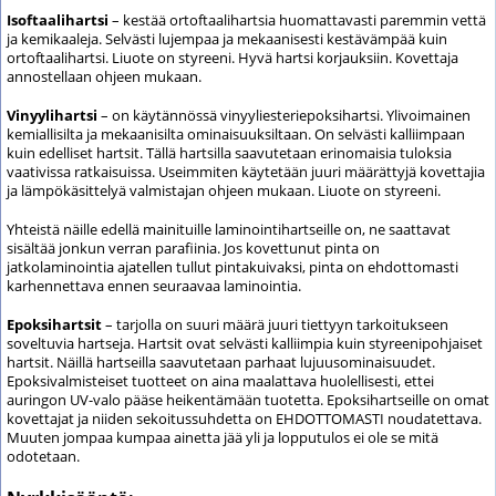
Isoftaalihartsi
– kestää ortoftaalihartsia huomattavasti paremmin vettä
ja kemikaaleja. Selvästi lujempaa ja mekaanisesti kestävämpää kuin
ortoftaalihartsi. Liuote on styreeni. Hyvä hartsi korjauksiin. Kovettaja
annostellaan ohjeen mukaan.
Vinyylihartsi
– on käytännössä vinyyliesteriepoksihartsi. Ylivoimainen
kemiallisilta ja mekaanisilta ominaisuuksiltaan. On selvästi kalliimpaan
kuin edelliset hartsit. Tällä hartsilla saavutetaan erinomaisia tuloksia
vaativissa ratkaisuissa. Useimmiten käytetään juuri määrättyjä kovettajia
ja lämpökäsittelyä valmistajan ohjeen mukaan. Liuote on styreeni.
Yhteistä näille edellä mainituille laminointihartseille on, ne saattavat
sisältää jonkun verran parafiinia. Jos kovettunut pinta on
jatkolaminointia ajatellen tullut pintakuivaksi, pinta on ehdottomasti
karhennettava ennen seuraavaa laminointia.
Epoksihartsit
– tarjolla on suuri määrä juuri tiettyyn tarkoitukseen
soveltuvia hartseja. Hartsit ovat selvästi kalliimpia kuin styreenipohjaiset
hartsit. Näillä hartseilla saavutetaan parhaat lujuusominaisuudet.
Epoksivalmisteiset tuotteet on aina maalattava huolellisesti, ettei
auringon UV-valo pääse heikentämään tuotetta. Epoksihartseille on omat
kovettajat ja niiden sekoitussuhdetta on EHDOTTOMASTI noudatettava.
Muuten jompaa kumpaa ainetta jää yli ja lopputulos ei ole se mitä
odotetaan.