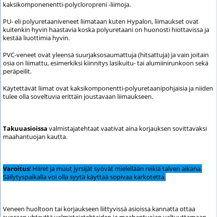
kaksikomponenentti-polycloropreni -liimoja.
PU- eli polyuretaaniveneet liimataan kuten Hypalon, liimaukset ovat
kuitenkin hyvin haastavia koska polyuretaani on huonosti hiottavissa ja
kestää liuottimia hyvin.
PVC-veneet ovat yleensä suurjaksosaumattuja (hitsattuja) ja vain joitain
osia on liimattu, esimerkiksi kiinnitys lasikuitu- tai alumiinirunkoon sekä
peräpeilit.
Käytettävät liimat ovat kaksikomponentti-polyuretaanipohjaisia ja niiden
tulee olla soveltuvia erittäin joustavaan liimaukseen.
Takuuasioissa
valmistajatehtaat vaativat aina korjauksen sovittavaksi
maahantuojan kautta.
Varoitus
! Hiiret ja muut jyrsijät syövät mielellään reikiä talven aikana.
Säilytyspaikalla voi olla syytä käyttää sopivaa karkotetta.
Veneen huoltoon tai korjaukseen liittyvissä asioissa kannatta ottaa