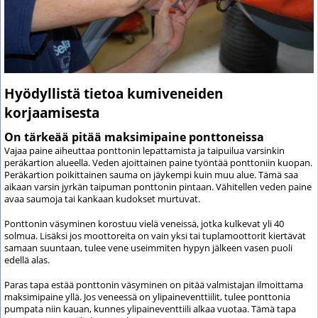
Hyödyllistä tietoa kumiveneiden
korjaamisesta
On tärkeää pitää maksimipaine ponttoneissa
Vajaa paine aiheuttaa ponttonin lepattamista ja taipuilua varsinkin
peräkartion alueella. Veden ajoittainen paine työntää ponttoniin kuopan.
Peräkartion poikittainen sauma on jäykempi kuin muu alue. Tämä saa
aikaan varsin jyrkän taipuman ponttonin pintaan. Vähitellen veden paine
avaa saumoja tai kankaan kudokset murtuvat.
Ponttonin väsyminen korostuu vielä veneissä, jotka kulkevat yli 40
solmua. Lisäksi jos moottoreita on vain yksi tai tuplamoottorit kiertävät
samaan suuntaan, tulee vene useimmiten hypyn jälkeen vasen puoli
edellä alas.
Paras tapa estää ponttonin väsyminen on pitää valmistajan ilmoittama
maksimipaine yllä. Jos veneessä on ylipaineventtiilit, tulee ponttonia
pumpata niin kauan, kunnes ylipaineventtiili alkaa vuotaa. Tämä tapa