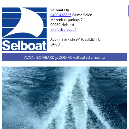
Selboat Oy
0400 418835
Raimo Selén
Merenkulkijankuja 7,
00980 Helsinki
info[at]selboat.fi
Avoinna arkisin 8-16, SULJETTU
LA-SU
AVON, BOMBARD ja ZODIAC valtuutettu huolto