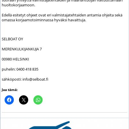
suoraan yhteyttä valmistajatehtaiden ja maahantuojan valtuuttamaan
huoltokorjaamoon.
Edellä esitetyt ohjeet ovat eri valmistajatehtaiden antamia ohjeita sekä
omassa korjaamotoiminnassa hyväksi havaittuja.
SELBOAT OY
MERENKULKIJANKUJA 7
00980 HELSINKI
puhelin: 0400 418 835
sähköposti: info@selboat.fi
Jaa tämä: